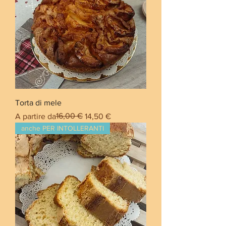
Torta di mele
Prezzo regolare
Prezzo scontato
16,00 €
A partire da
14,50 €
anche PER INTOLLERANTI