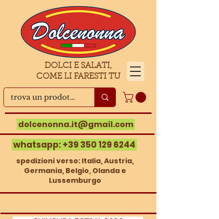
DOLCI E SALATI,
COME LI FARESTI TU
dolcenonna.it@gmail.com
whatsapp:
+39 350 129 6244
spedizioni verso: Italia, Austria,
Germania, Belgio, Olanda e
Lussemburgo