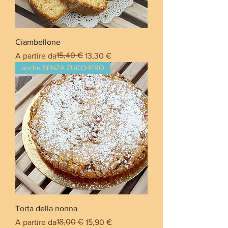
Ciambellone
Prezzo regolare
Prezzo scontato
15,40 €
A partire da
13,30 €
anche SENZA ZUCCHERO
Torta della nonna
Prezzo regolare
Prezzo scontato
18,00 €
A partire da
15,90 €