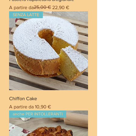
Prezzo regolare
Prezzo scontato
25,00 €
A partire da
22,90 €
SENZA LATTE
Chiffon Cake
Prezzo scontato
A partire da
10,90 €
anche PER INTOLLERANTI