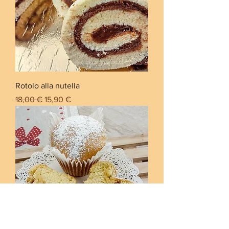
Rotolo alla nutella
Prezzo regolare
Prezzo scontato
18,00 €
15,90 €