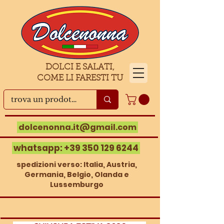
DOLCI E SALATI,
COME LI FARESTI TU
dolcenonna.it@gmail.com
whatsapp:
+39 350 129 6244
spedizioni verso: Italia, Austria,
Germania, Belgio, Olanda e
Lussemburgo