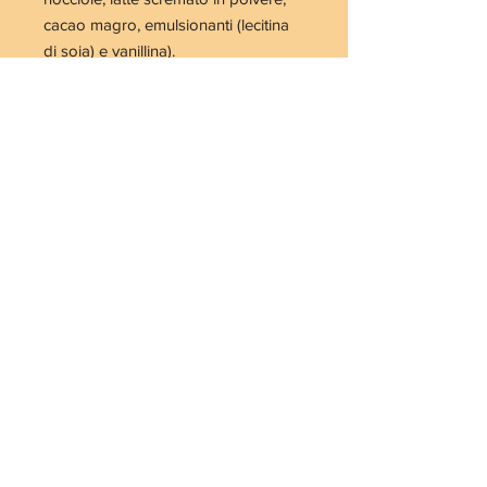
cacao magro, emulsionanti (lecitina
di soia) e vanillina)
.
Ingredienti muffin con frutti rossi:
farina 0
, zucchero,
burro
,
uova
,
vanillina,
latte
, bicarbonato di sodio,
lievito, mirtilli o frutti di bosco
AVVERTENZE:
Prodotto in
un laboratorio in cui si utilizzano
uova, frutta a guscio, glutine, aglio,
sedano, crostacei, derivati del latte
ed altri allergeni. Potrebbe
contenerne tracce.