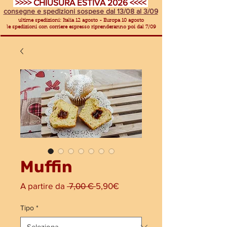
>>>> CHIUSURA ESTIVA 2026 <<<<
consegne e spedizioni sospese dal 13/08 al 3/09
ultime spedizioni: Italia 12 agosto - Europa 10 agosto
le spedizioni con corriere espresso riprenderanno poi dal 7/09
Muffin
Prezzo
Prezzo
A partire da
 7,00 € 
5,90€
regolare
scontato
Tipo
*