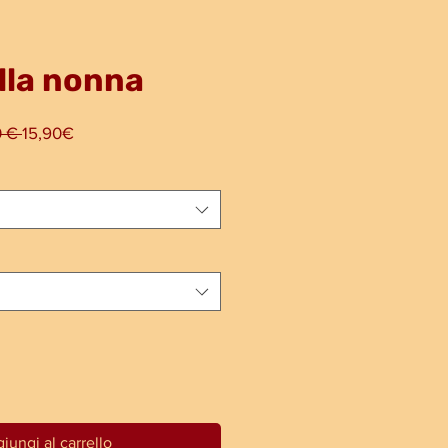
lla nonna
Prezzo
Prezzo
0 € 
15,90€
regolare
scontato
iungi al carrello