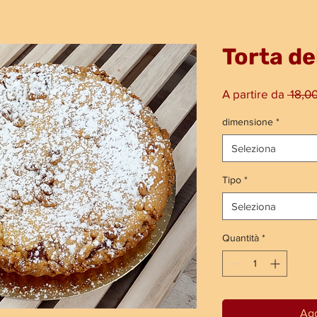
Torta de
A partire da
 18,0
dimensione
*
Seleziona
Tipo
*
Seleziona
Quantità
*
Agg