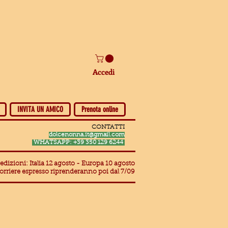
Accedi
INVITA UN AMICO
Prenota online
CONTATTI
dolcenonna.it@gmail.com
WHATSAPP: +39 350 129 6244
edizioni: Italia 12 agosto - Europa 10 agosto
corriere espresso riprenderanno poi dal 7/09