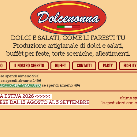
DOLCI E SALATI, COME LI FARESTI TU
Produzione artigianale di dolci e salati,
buffèt per feste, torte sceniche, allestimenti.
MO
IL NOSTRO SEGRETO
BUFFET
CONTATTI
PARTY
FIDELITY
se spendi almeno 99€
se spendi almeno 249€
LIMITROFE* GRATUITA
se spendi almeno 49€
 ESTIVA 2026 <<<<<
ultime sp
ESE DAL 13 AGOSTO AL 3 SETTEMBRE
le spedizioni con 