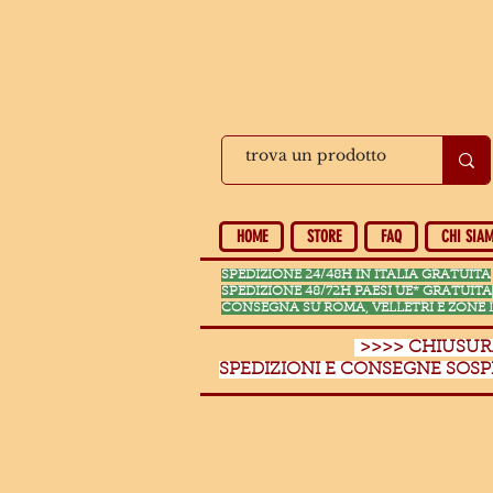
HOME
STORE
FAQ
CHI SIA
SPEDIZIONE 24/48H IN ITALIA GRATUITA
SPEDIZIONE 48/72H PAESI UE* GRATUITA
CONSEGNA SU ROMA, VELLETRI E ZONE 
>>>> CHIUSURA
SPEDIZIONI E CONSEGNE SOSP