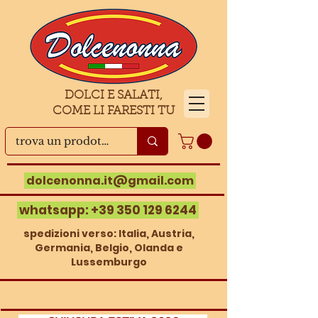
DOLCI E SALATI,
COME LI FARESTI TU
dolcenonna.it@gmail.com
whatsapp:
+39 350 129 6244
spedizioni verso: Italia, Austria,
Germania, Belgio, Olanda e
Lussemburgo