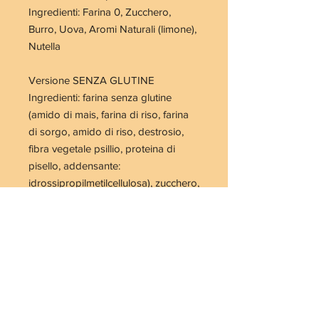
Ingredienti:
Farina
0, Zucchero,
Burro
,
Uova
, Aromi Naturali (limone),
Nutella
Versione SENZA GLUTINE
Ingredienti: farina senza glutine
(amido di mais, farina di riso, farina
di sorgo, amido di riso, destrosio,
fibra vegetale psillio, proteina di
pisello, addensante:
idrossipropilmetilcellulosa), zucchero,
burro
,
uova
, aromi naturali (limone),
Nutella
.
AVVERTENZE:
Prodotto in
un laboratorio in cui si utilizzano
uova, frutta a guscio, glutine, aglio,
sedano, crostacei, derivati del latte.
Potrebbe contenerne tracce.