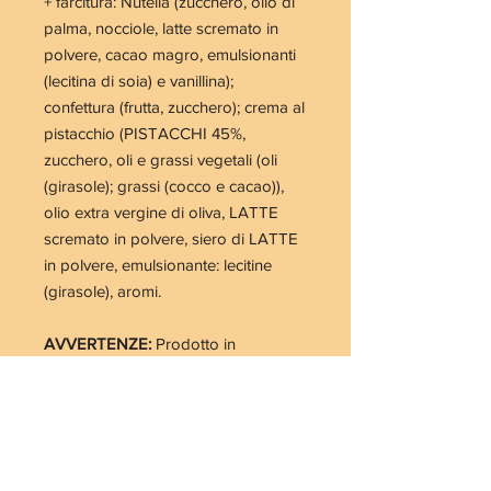
+ farcitura: Nutella (zucchero, olio di
palma, nocciole, latte scremato in
polvere, cacao magro, emulsionanti
(lecitina di soia) e vanillina);
confettura (frutta, zucchero); crema al
pistacchio (PISTACCHI 45%,
zucchero, oli e grassi vegetali (oli
(girasole); grassi (cocco e cacao)),
olio extra vergine di oliva, LATTE
scremato in polvere, siero di LATTE
in polvere, emulsionante: lecitine
(girasole), aromi.
AVVERTENZE:
Prodotto in
un laboratorio in cui si utilizzano
uova, frutta a guscio, glutine, aglio,
sedano, crostacei, derivati del latte
ed altri allergeni. Potrebbe
contenerne tracce.