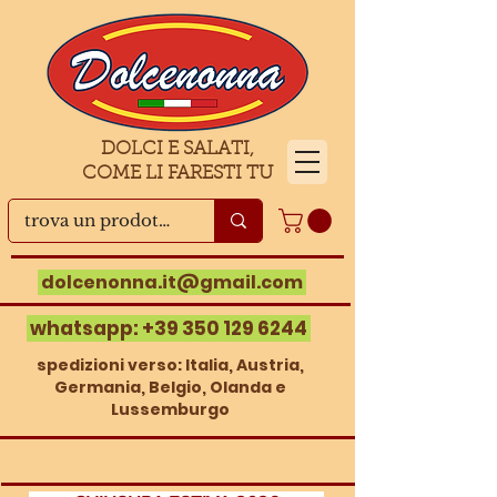
DOLCI E SALATI,
COME LI FARESTI TU
dolcenonna.it@gmail.com
whatsapp:
+39 350 129 6244
spedizioni verso: Italia, Austria,
Germania, Belgio, Olanda e
Lussemburgo