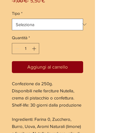
Prezzo
Prezzo
 7,00 € 
5,50 €
regolare
scontato
Tipo
*
Quantità
*
Aggiungi al carrello
Confezione da 250g.
Disponibili nelle farciture Nutella,
crema di pistacchio o confettura.
Shelf-life: 30 giorni dalla produzione
Ingredienti:
Farina
0, Zucchero,
Burro
,
Uova
, Aromi Naturali (limone)