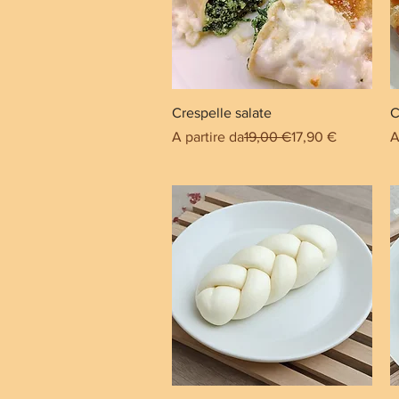
Crespelle salate
C
Prezzo regolare
Prezzo scontato
P
A partire da
19,00 €
17,90 €
A