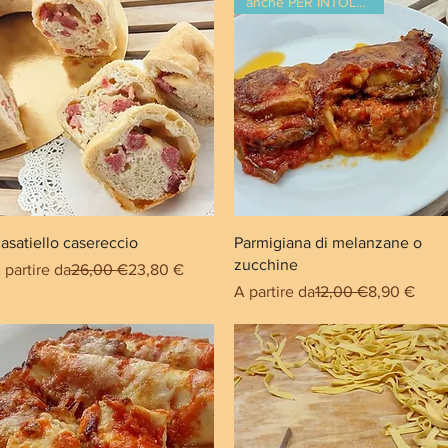
anche PER INTOLLERANTI
asatiello casereccio
Parmigiana di melanzane o
zucchine
rezzo regolare
Prezzo scontato
 partire da
26,00 €
23,80 €
Prezzo regolare
Prezzo sco
A partire da
12,00 €
8,90 €