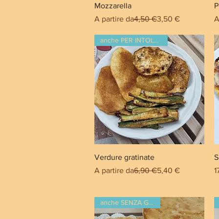
Mozzarella
P
Prezzo regolare
Prezzo scontato
P
A partire da
4,50 €
3,50 €
A
anche PER INTOLLERANTI
Verdure gratinate
S
Prezzo regolare
Prezzo scontato
P
A partire da
6,90 €
5,40 €
1
anche SENZA GLUTINE