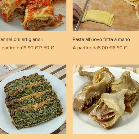
annelloni artigianali
Pasta all'uovo fatta a mano
rezzo regolare
Prezzo scontato
Prezzo regolare
Prezzo scon
 partire da
19,90 €
17,50 €
A partire da
8,00 €
6,90 €