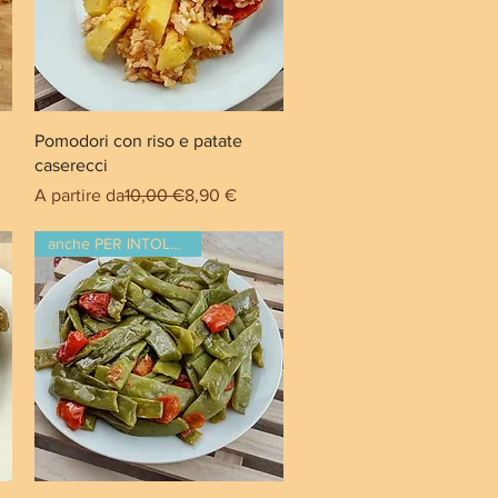
Pomodori con riso e patate
caserecci
tato
Prezzo regolare
Prezzo scontato
A partire da
10,00 €
8,90 €
anche PER INTOLLERANTI