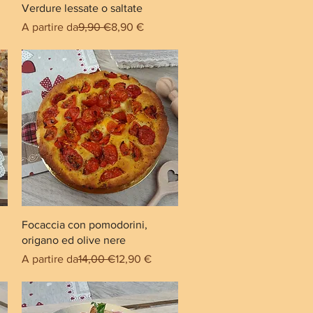
Verdure lessate o saltate
Prezzo regolare
Prezzo scontato
A partire da
9,90 €
8,90 €
Focaccia con pomodorini,
origano ed olive nere
ntato
Prezzo regolare
Prezzo scontato
A partire da
14,00 €
12,90 €