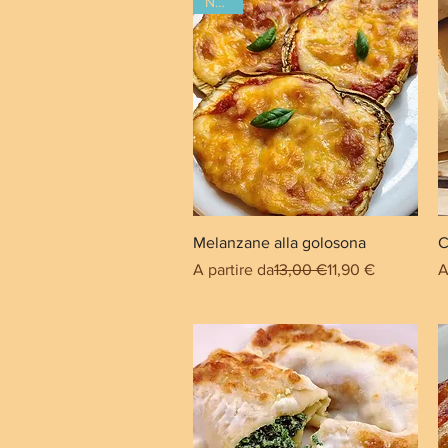
Novità
Melanzane alla golosona
C
Prezzo regolare
Prezzo scontato
P
A partire da
13,00 €
11,90 €
A