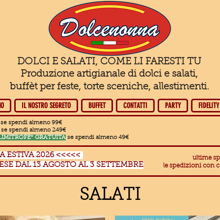
DOLCI E SALATI, COME LI FARESTI TU
Produzione artigianale di dolci e salati,
buffèt per feste, torte sceniche, allestimenti.
MO
IL NOSTRO SEGRETO
BUFFET
CONTATTI
PARTY
FIDELITY
se spendi almeno 99€
se spendi almeno 249€
LIMITROFE* GRATUITA
se spendi almeno 49€
 ESTIVA 2026 <<<<<
ultime sp
ESE DAL 13 AGOSTO AL 3 SETTEMBRE
le spedizioni con 
SALATI