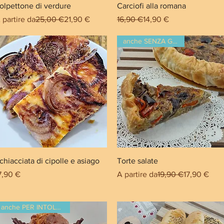
olpettone di verdure
Carciofi alla romana
rezzo regolare
Prezzo scontato
Prezzo regolare
Prezzo scontato
 partire da
25,00 €
21,90 €
16,90 €
14,90 €
anche SENZA GLUTINE
chiacciata di cipolle e asiago
Torte salate
rezzo
Prezzo regolare
Prezzo sco
7,90 €
A partire da
19,90 €
17,90 €
anche PER INTOLLERANTI