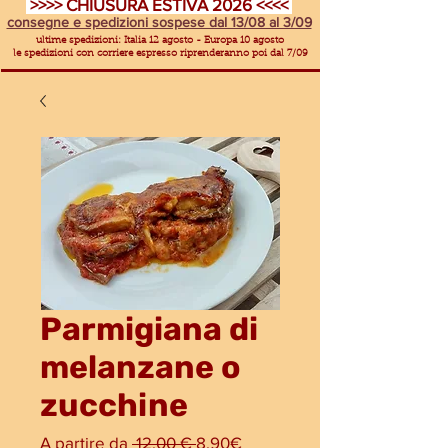
>>>> CHIUSURA ESTIVA 2026 <<<<
consegne e spedizioni sospese dal 13/08 al 3/09
ultime spedizioni: Italia 12 agosto - Europa 10 agosto
le spedizioni con corriere espresso riprenderanno poi dal 7/09
Parmigiana di
melanzane o
zucchine
Prezzo
Prezzo
A partire da
 12,00 € 
8,90€