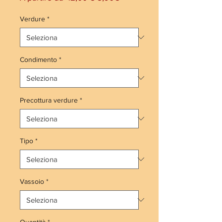
regolare
scontato
Verdure
*
Condimento
*
Precottura verdure
*
Tipo
*
Vassoio
*
Quantità
*