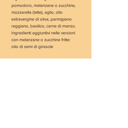
pomodoro, melanzane o zucchine,
mozzarella (latte), aglio, olio
extravergine di oliva, parmigiano
reggiano, basilico, carne di manzo.
Ingredienti aggiuntivi nelle versioni
con melanzane o zucchine fritte:
olio di semi di girasole
Versioni senza lattosio
Latticini utilizzati: parmigiano
reggiano, mozzarella delattosata
(lattosio inf. 0,01%).
Prodotto con ingredienti
naturalmente senza glutine.
AVVERTENZE:
prodotto in
laboratorio in cui si utilizzano uova,