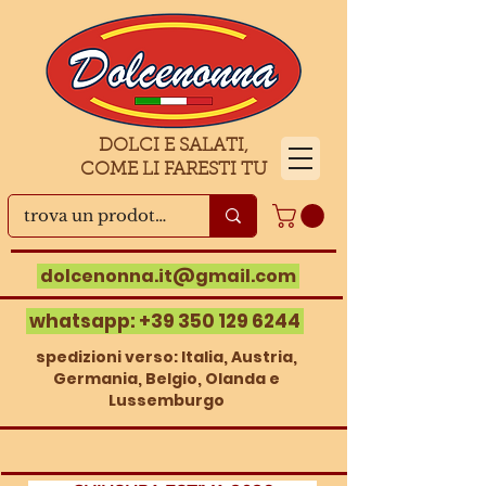
DOLCI E SALATI,
COME LI FARESTI TU
dolcenonna.it@gmail.com
whatsapp:
+39 350 129 6244
spedizioni verso: Italia, Austria,
Germania, Belgio, Olanda e
Lussemburgo