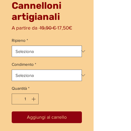
Cannelloni
artigianali
Prezzo
Prezzo
A partire da
 19,90 € 
17,50€
regolare
scontato
Ripieno
*
Condimento
*
Quantità
*
Aggiungi al carrello