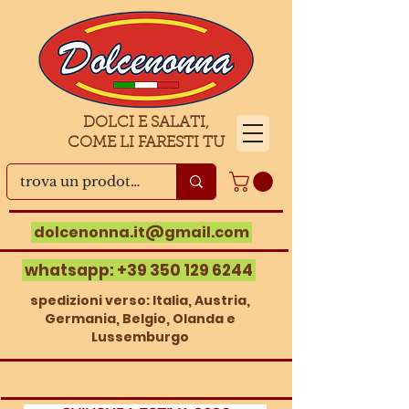
DOLCI E SALATI,
COME LI FARESTI TU
dolcenonna.it@gmail.com
whatsapp:
+39 350 129 6244
spedizioni verso: Italia, Austria,
Germania, Belgio, Olanda e
Lussemburgo