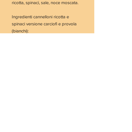
ricotta, spinaci, sale, noce moscata.
Ingredienti cannelloni ricotta e
spinaci versione carciofi e provola
(bianchi):
farina, uova, olio EVO, aglio, latte,
burro, parmigiano reggiano, sale,
noce moscata, carciofi, provola,
spinaci, ricotta.
Ingredienti cannelloni ricotta e
spinaci versione provola e
mozzarella (bianchi):
farina, uova, olio EVO, aglio, latte,
burro, parmigiano reggiano,
mozzarella, sale, noce moscata,
provola, spinaci, ricotta.
Ingredienti cannelloni ricotta e