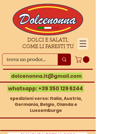
DOLCI E SALATI,
COME LI FARESTI TU
dolcenonna.it@gmail.com
whatsapp:
+39 350 129 6244
spedizioni verso: Italia, Austria,
Germania, Belgio, Olanda e
Lussemburgo