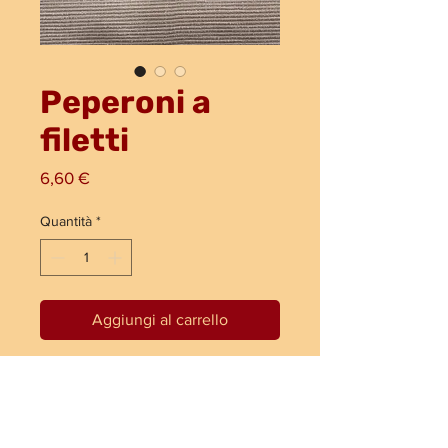
Peperoni a
filetti
Prezzo
6,60 €
Quantità
*
Aggiungi al carrello
580g