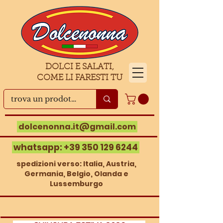
DOLCI E SALATI,
COME LI FARESTI TU
dolcenonna.it@gmail.com
whatsapp:
+39 350 129 6244
spedizioni verso: Italia, Austria,
Germania, Belgio, Olanda e
Lussemburgo