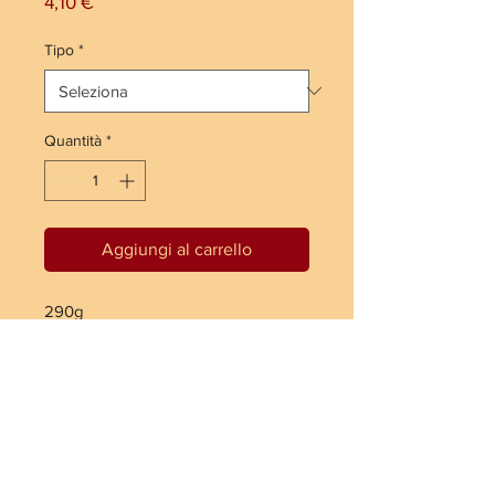
Prezzo
4,10 €
Tipo
*
Quantità
*
Aggiungi al carrello
290g
SPEDIZIONE 24/48H ITALIA GRATUITA