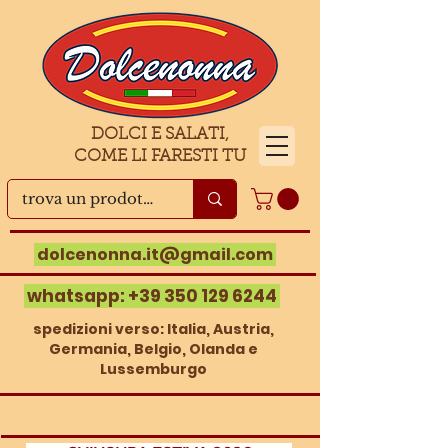
DOLCI E SALATI,
COME LI FARESTI TU
dolcenonna.it@gmail.com
whatsapp:
+39 350 129 6244
spedizioni verso: Italia, Austria,
Germania, Belgio, Olanda e
Lussemburgo