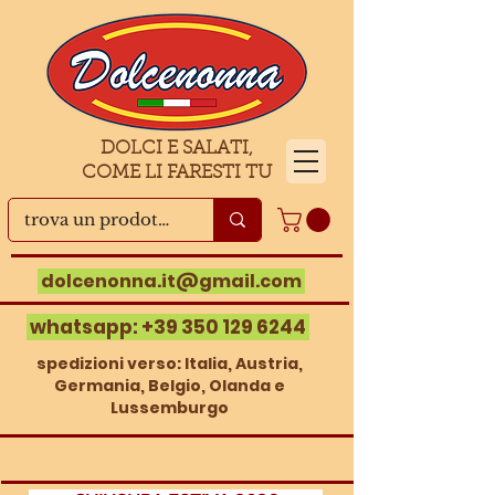
DOLCI E SALATI,
COME LI FARESTI TU
dolcenonna.it@gmail.com
whatsapp:
+39 350 129 6244
spedizioni verso: Italia, Austria,
Germania, Belgio, Olanda e
Lussemburgo