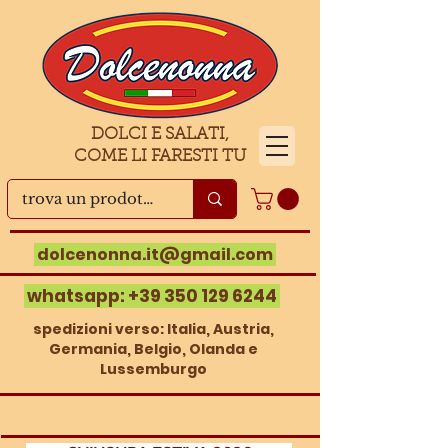
DOLCI E SALATI,
COME LI FARESTI TU
dolcenonna.it@gmail.com
whatsapp:
+39 350 129 6244
spedizioni verso: Italia, Austria,
Germania, Belgio, Olanda e
Lussemburgo