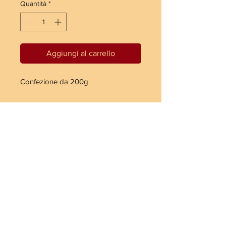
Quantità
*
Aggiungi al carrello
Confezione da 200g
SPEDIZIONE 24/48H ITALIA GRATUITA
per ordini da 99€
SPEDIZIONE 48/72H PAESI UE* GRATUITA
per ordini da 249€
CONSEGNA su ROMA e VELLETRI GRATUITA*
per ordini da 49€
Informativa Privacy Sito e FidelityCard