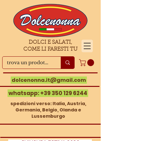
DOLCI E SALATI,
COME LI FARESTI TU
dolcenonna.it@gmail.com
whatsapp:
+39 350 129 6244
spedizioni verso: Italia, Austria,
Germania, Belgio, Olanda e
Lussemburgo