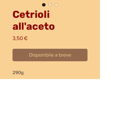
Cetrioli
all'aceto
Prezzo
3,50 €
Disponibile a breve
290g
SPEDIZIONE 24/48H ITALIA GRATUITA
per ordini da 99€
SPEDIZIONE 48/72H PAESI UE* GRATUITA
per ordini da 249€